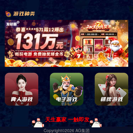
备案号：
ICP备89575157号-4
SiteMap
Copyright © 2002-2024 版权所有
网站首页