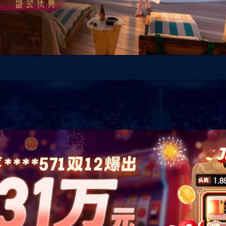
企业开发APP应用不得不正视的三大问题
发布时间：2019-01-08
点击量：
高的APP应用，使用起来就越是顺畅，知名度小的APP应用，使用时
，APP应用也就更易成功。如果APP应用问题很多，使用的人就会
，想象一下，企业花费不菲的代价制作出一款APP应用，并不断地投