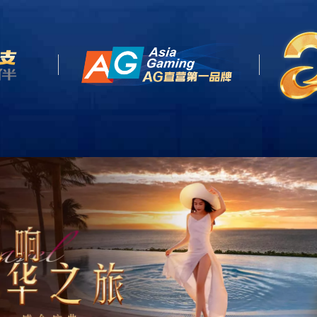
品中心
新闻动态
工程案例
在线留言
行业应用