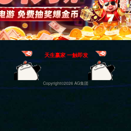
常使用，那么用户必然会卸载掉。这样不仅使这个APP应用完全浪费
，虽然用户在使用APP应用时，出现这样的情况不一定每次都是AP
用就不一定了。所以考虑到这样的情况，企业在制作APP应用的时候
使用APP应用。
应用的内存和CPU占用，以及耗电问题，如果用户在使用APP应
笑，卸载也是唯一的选择。所以企业想要自己的APP应用能够获得广
样才能获得用户认可。
，机会都会遇到，也是屡见不鲜的问题了。因此用户在遇到哪些存在以
会背锅，但用户并不会管这些。所以，企业想要自己的APP应用能够
的机会。