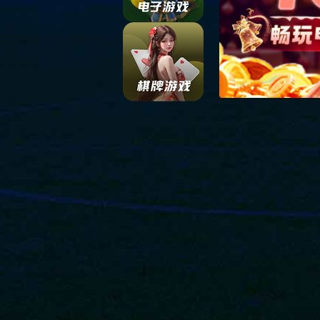
下载APP应用之后，却发现这个APP应用打不开，不能正
阻碍，如此将会给企业带来非常大的损失。
第二大问题：卡顿闪退
卡顿和闪退也是大家在使用APP应用当中最常见的问题之一
题，再说，用户换个APP应用使用很容易，要换个手机使
大部分情况下都能正常使用，这样才能使大部分用户都能正常
第三大问题：占用耗电
除去以上两个问题，还有一个也是非常严重的，那就是APP
信没有谁是能够忍受的，毕竟谁也不会拿自己的手机来开玩
题就必要优化好，给用户一个能够正常使用的APP应用，这
关于以上这三个问题，相信大家在使用APP应用的过程中
施来减少自己手机的损害，虽然在这之中难免有APP应用
种问题，让用户能够正常使用，这样APP应用才会获得成功
标签：