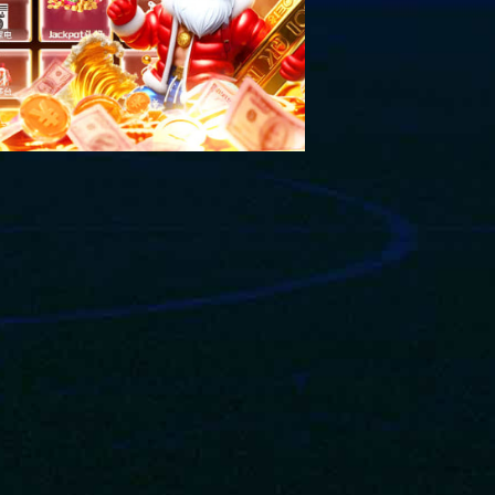
掉，同时还会对企业形象造成非常大的损失，使企业的发展受到
P应用本身的问题，但是用户通常都会人为这个APP应用有问
，不仅需要对旗舰机适配，还要考虑老旧机和低端机适配，绝
用时，一旦出现这样的问题，就会对手机造成非常大的损害，相
大用户的支持，对于APP应用的资源占用，以及电量消耗问
上问题的APP应用时，自然也会像大家一样，采取卸载的措
获得理想的效果，首先就应该解决用户使用过程中所遇到的各